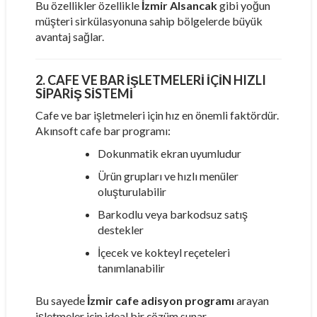
Bu özellikler özellikle
İzmir Alsancak
gibi yoğun
müşteri sirkülasyonuna sahip bölgelerde büyük
avantaj sağlar.
2. CAFE VE BAR İŞLETMELERI İÇIN HIZLI
SIPARIŞ SISTEMI
Cafe ve bar işletmeleri için hız en önemli faktördür.
Akınsoft cafe bar programı:
Dokunmatik ekran uyumludur
Ürün grupları ve hızlı menüler
oluşturulabilir
Barkodlu veya barkodsuz satış
destekler
İçecek ve kokteyl reçeteleri
tanımlanabilir
Bu sayede
İzmir cafe adisyon programı
arayan
işletmeler için ideal bir çözüm sunar.