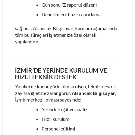
Gün sonu (Z raporu) düzeni
Denetimlere hazır raporlama
sağlanır. Alsancak Bilgisayar, kurulum aşamasında
tüm bu süreçleri işletmenize özel olarak
yapılandırır.
İZMIR’DE YERINDE KURULUM VE
HIZLI TEKNIK DESTEK
Yazılım ne kadar güçlü olursa olsun, teknik destek
zayıfsa işletme zarar görür.
Alsancak Bilgisayar
,
İzmir merkezli olması sayesinde:
Yerinde keşif ve analiz
Hızlı kurulum
Personel eğitimi