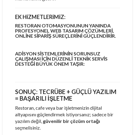
EK HIZMETLERIMIZ:
RESTORAN OTOMASYONUNUN YANINDA
PROFESYONEL WEB TASARIM ÇÖZÜMLERI,
ONLINE SIPARIŞ SÜREÇLERINI GÜÇLENDIRIR.
ADISYON SISTEMLERININ SORUNSUZ
ÇALIŞMASI IÇIN DÜZENLI TEKNIK SERVIS
DESTEĞI BÜYÜK ÖNEM TAŞIR:
SONUÇ: TECRÜBE + GÜÇLÜ YAZILIM
= BAŞARILI İŞLETME
Restoran, cafe veya bar işletmenizin dijital
altyapısını güçlendirmek istiyorsanız; sadece bir
yazılım değil,
güvenilir bir çözüm ortağı
seçmelisiniz.