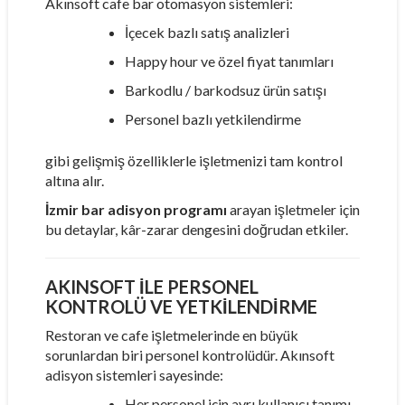
Akınsoft cafe bar otomasyon sistemleri:
İçecek bazlı satış analizleri
Happy hour ve özel fiyat tanımları
Barkodlu / barkodsuz ürün satışı
Personel bazlı yetkilendirme
gibi gelişmiş özelliklerle işletmenizi tam kontrol
altına alır.
İzmir bar adisyon programı
arayan işletmeler için
bu detaylar, kâr-zarar dengesini doğrudan etkiler.
AKINSOFT ILE PERSONEL
KONTROLÜ VE YETKILENDIRME
Restoran ve cafe işletmelerinde en büyük
sorunlardan biri personel kontrolüdür. Akınsoft
adisyon sistemleri sayesinde:
Her personel için ayrı kullanıcı tanımı