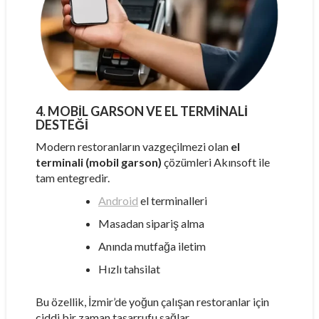
4. MOBIL GARSON VE EL TERMINALI
DESTEĞI
Modern restoranların vazgeçilmezi olan
el
terminali (mobil garson)
çözümleri Akınsoft ile
tam entegredir.
Android
el terminalleri
Masadan sipariş alma
Anında mutfağa iletim
Hızlı tahsilat
Bu özellik, İzmir’de yoğun çalışan restoranlar için
ciddi bir zaman tasarrufu sağlar.