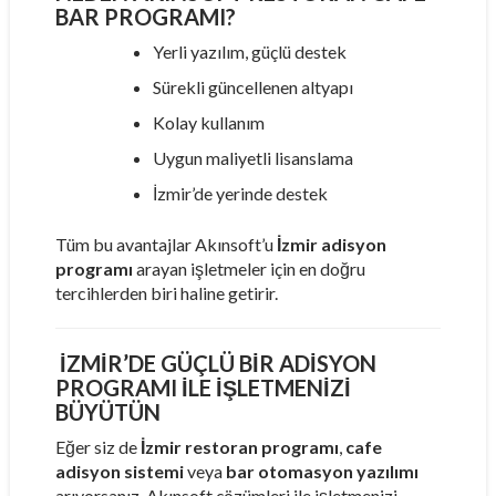
BAR PROGRAMI?
Yerli yazılım, güçlü destek
Sürekli güncellenen altyapı
Kolay kullanım
Uygun maliyetli lisanslama
İzmir’de yerinde destek
Tüm bu avantajlar Akınsoft’u
İzmir adisyon
programı
arayan işletmeler için en doğru
tercihlerden biri haline getirir.
İZMIR’DE GÜÇLÜ BIR ADISYON
PROGRAMI ILE İŞLETMENIZI
BÜYÜTÜN
Eğer siz de
İzmir restoran programı
,
cafe
adisyon sistemi
veya
bar otomasyon yazılımı
arıyorsanız, Akınsoft çözümleri ile işletmenizi