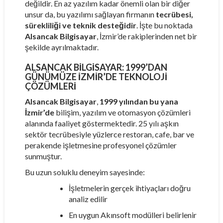
değildir. En az yazılım kadar önemli olan bir diğer
unsur da, bu yazılımı sağlayan firmanın
tecrübesi,
sürekliliği ve teknik desteğidir
. İşte bu noktada
Alsancak Bilgisayar
, İzmir’de rakiplerinden net bir
şekilde ayrılmaktadır.
ALSANCAK BILGISAYAR: 1999’DAN
GÜNÜMÜZE İZMIR’DE TEKNOLOJI
ÇÖZÜMLERI
Alsancak Bilgisayar
,
1999 yılından bu yana
İzmir’de
bilişim, yazılım ve otomasyon çözümleri
alanında faaliyet göstermektedir. 25 yılı aşkın
sektör tecrübesiyle yüzlerce restoran, cafe, bar ve
perakende işletmesine profesyonel çözümler
sunmuştur.
Bu uzun soluklu deneyim sayesinde:
İşletmelerin gerçek ihtiyaçları doğru
analiz edilir
En uygun Akınsoft modülleri belirlenir