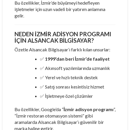
Bu özellikler, İzmir’de büyümeyi hedefleyen
işletmeler için uzun vadeli bir yatırım anlamına
gelir.
NEDEN İZMIR ADISYON PROGRAMI
İÇIN ALSANCAK BILGISAYAR?
Özetle Alsancak Bilgisayar’ı farklı kılan unsurlar:
✅
1999’dan beri İzmir’de faaliyet
✅ Akınsoft yazılımlarında uzmanlık
✅ Yerel ve hızlı teknik destek
✅ Satış sonrası kesintisiz hizmet
✅ İşletmeye özel çözümler
Bu özellikler, Google’da “
İzmir adisyon programı
”,
“İzmir restoran otomasyon sistemi” gibi
aramalarda Alsancak Bilgisayar’ı güvenilir bir
marka haline getirir.