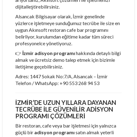
dijitalleştirebilirsiniz.
Alsancak Bilgisayar olarak, İzmir genelinde
yüzlerce işletmeye sunduğumuz tecrübe ile size en
uygun Akınsoft restoran cafe bar programını
belirliyor, kurulumdan eğitime kadar tüm süreci
profesyonelce yönetiyoruz.
👉
İzmir adisyon programı
hakkında detaylı bilgi
almak ve ücretsiz demo talep etmek için bizimle
iletişime geçebilirsiniz.
Adres: 1447 Sokak No:7/A, Alsancak – İzmir
Telefon / WhatsApp: +90 553 268 94 53
İZMIR’DE UZUN YILLARA DAYANAN
TECRÜBE ILE GÜVENILIR ADISYON
PROGRAMI ÇÖZÜMLERI
Bir restoran, cafe veya bar işletmesi için yalnızca
güçlü bir
adisyon programı
satın almak yeterli