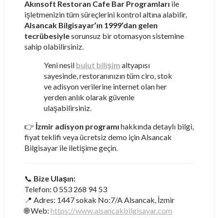
Akınsoft Restoran Cafe Bar Programları
ile
işletmenizin tüm süreçlerini kontrol altına alabilir,
Alsancak Bilgisayar’ın 1999’dan gelen
tecrübesiyle
sorunsuz bir otomasyon sistemine
sahip olabilirsiniz.
Yeni nesil
bulut bilişim
altyapısı
sayesinde, restoranınızın tüm ciro, stok
ve adisyon verilerine internet olan her
yerden anlık olarak güvenle
ulaşabilirsiniz.
👉
İzmir adisyon programı
hakkında detaylı bilgi,
fiyat teklifi veya ücretsiz demo için Alsancak
Bilgisayar ile iletişime geçin.
📞
Bize Ulaşın:
Telefon: 0 553 268 94 53
📍 Adres: 1447 sokak No:7/A Alsancak, İzmir
🌐 Web:
https://www.alsancakbilgisayar.com