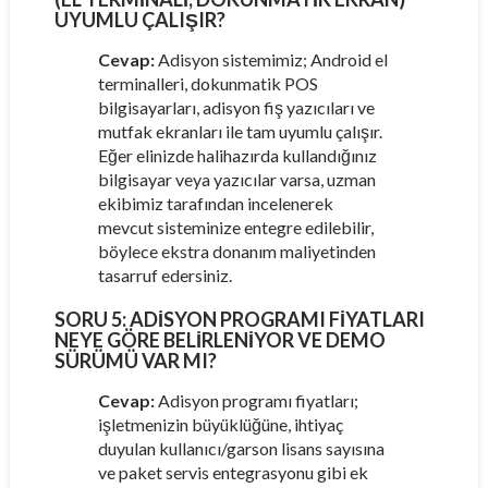
UYUMLU ÇALIŞIR?
Cevap:
Adisyon sistemimiz; Android el
terminalleri, dokunmatik POS
bilgisayarları, adisyon fiş yazıcıları ve
mutfak ekranları ile tam uyumlu çalışır.
Eğer elinizde halihazırda kullandığınız
bilgisayar veya yazıcılar varsa, uzman
ekibimiz tarafından incelenerek
mevcut sisteminize entegre edilebilir,
böylece ekstra donanım maliyetinden
tasarruf edersiniz.
SORU 5:
ADISYON PROGRAMI FIYATLARI
NEYE GÖRE BELIRLENIYOR VE DEMO
SÜRÜMÜ VAR MI?
Cevap:
Adisyon programı fiyatları;
işletmenizin büyüklüğüne, ihtiyaç
duyulan kullanıcı/garson lisans sayısına
ve paket servis entegrasyonu gibi ek