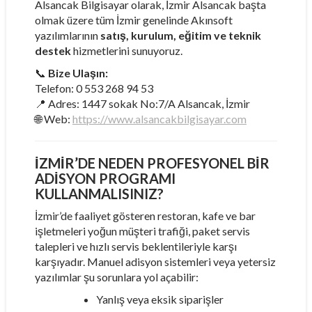
Alsancak Bilgisayar olarak, İzmir Alsancak başta
olmak üzere tüm İzmir genelinde Akınsoft
yazılımlarının
satış, kurulum, eğitim ve teknik
destek
hizmetlerini sunuyoruz.
📞
Bize Ulaşın:
Telefon: 0 553 268 94 53
📍 Adres: 1447 sokak No:7/A Alsancak, İzmir
🌐 Web:
https://www.alsancakbilgisayar.com
İZMIR’DE NEDEN PROFESYONEL BIR
ADISYON PROGRAMI
KULLANMALISINIZ?
İzmir’de faaliyet gösteren restoran, kafe ve bar
işletmeleri yoğun müşteri trafiği, paket servis
talepleri ve hızlı servis beklentileriyle karşı
karşıyadır. Manuel adisyon sistemleri veya yetersiz
yazılımlar şu sorunlara yol açabilir:
Yanlış veya eksik siparişler