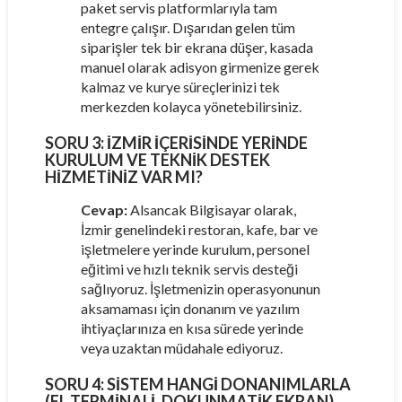
paket servis platformlarıyla tam
entegre çalışır. Dışarıdan gelen tüm
siparişler tek bir ekrana düşer, kasada
manuel olarak adisyon girmenize gerek
kalmaz ve kurye süreçlerinizi tek
merkezden kolayca yönetebilirsiniz.
SORU 3:
İZMIR IÇERISINDE YERINDE
KURULUM VE TEKNIK DESTEK
HIZMETINIZ VAR MI?
Cevap:
Alsancak Bilgisayar olarak,
İzmir genelindeki restoran, kafe, bar ve
işletmelere yerinde kurulum, personel
eğitimi ve hızlı teknik servis desteği
sağlıyoruz. İşletmenizin operasyonunun
aksamaması için donanım ve yazılım
ihtiyaçlarınıza en kısa sürede yerinde
veya uzaktan müdahale ediyoruz.
SORU 4:
SISTEM HANGI DONANIMLARLA
(EL TERMINALI, DOKUNMATIK EKRAN)