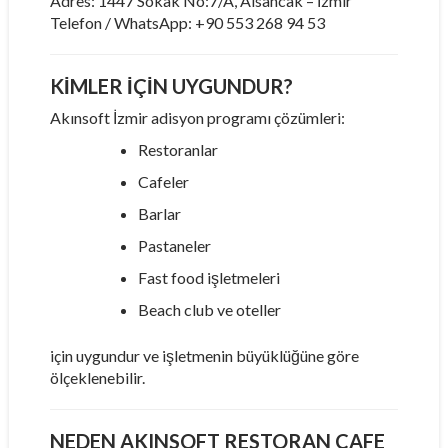
Adres: 1447 Sokak No:7/A, Alsancak – İzmir
Telefon / WhatsApp: +90 553 268 94 53
KIMLER İÇIN UYGUNDUR?
Akınsoft İzmir adisyon programı çözümleri:
Restoranlar
Cafeler
Barlar
Pastaneler
Fast food işletmeleri
Beach club ve oteller
için uygundur ve işletmenin büyüklüğüne göre
ölçeklenebilir.
NEDEN AKINSOFT RESTORAN CAFE