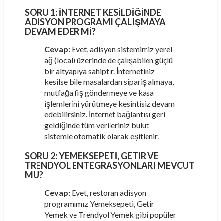
SORU 1:
İNTERNET KESILDIĞINDE
ADISYON PROGRAMI ÇALIŞMAYA
DEVAM EDER MI?
Cevap:
Evet, adisyon sistemimiz yerel
ağ (local) üzerinde de çalışabilen güçlü
bir altyapıya sahiptir. İnternetiniz
kesilse bile masalardan sipariş almaya,
mutfağa fiş göndermeye ve kasa
işlemlerini yürütmeye kesintisiz devam
edebilirsiniz. İnternet bağlantısı geri
geldiğinde tüm verileriniz bulut
sistemle otomatik olarak eşitlenir.
SORU 2:
YEMEKSEPETI, GETIR VE
TRENDYOL ENTEGRASYONLARI MEVCUT
MU?
Cevap:
Evet, restoran adisyon
programımız Yemeksepeti, Getir
Yemek ve Trendyol Yemek gibi popüler